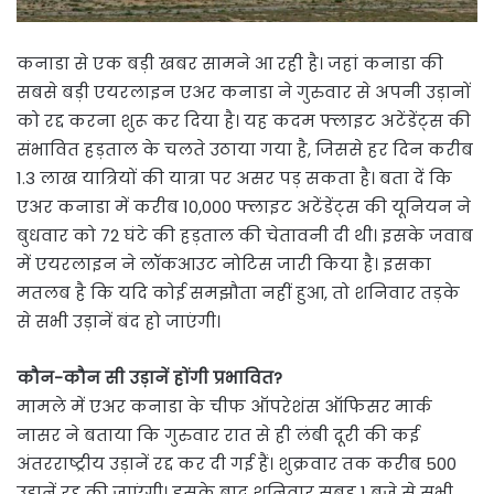
कनाडा से एक बड़ी खबर सामने आ रही है। जहां कनाडा की
सबसे बड़ी एयरलाइन एअर कनाडा ने गुरुवार से अपनी उड़ानों
को रद्द करना शुरू कर दिया है। यह कदम फ्लाइट अटेंडेंट्स की
संभावित हड़ताल के चलते उठाया गया है, जिससे हर दिन करीब
1.3 लाख यात्रियों की यात्रा पर असर पड़ सकता है। बता दें कि
एअर कनाडा में करीब 10,000 फ्लाइट अटेंडेंट्स की यूनियन ने
बुधवार को 72 घंटे की हड़ताल की चेतावनी दी थी। इसके जवाब
में एयरलाइन ने लॉकआउट नोटिस जारी किया है। इसका
मतलब है कि यदि कोई समझौता नहीं हुआ, तो शनिवार तड़के
से सभी उड़ानें बंद हो जाएंगी।
कौन-कौन सी उड़ानें होंगी प्रभावित?
मामले में एअर कनाडा के चीफ ऑपरेशंस ऑफिसर मार्क
नासर ने बताया कि गुरुवार रात से ही लंबी दूरी की कई
अंतरराष्ट्रीय उड़ानें रद्द कर दी गई हैं। शुक्रवार तक करीब 500
उड़ानें रद्द की जाएंगी। इसके बाद शनिवार सुबह 1 बजे से सभी