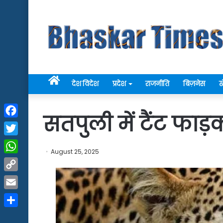
Home
देश विदेश
प्रदेश
राजनीति
बिज़नेस
ख
सतपुली में टैंट फाड
Facebook
Twitter
August 25, 2025
WhatsApp
Copy
Link
Email
Share