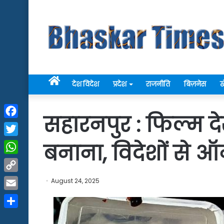
Home
देश विदेश
प्रदेश
राजनीति
बिज़नेस
ख
सहारनपुर : फिल्म 
Facebook
Twitter
बनाना, विदेशों से 
WhatsApp
Copy
August 24, 2025
Link
Email
Share