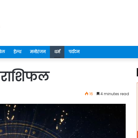
ेल
हेल्थ
मनोरंजन
धर्म
पर्यटन
ा राशिफल
16
4 minutes read