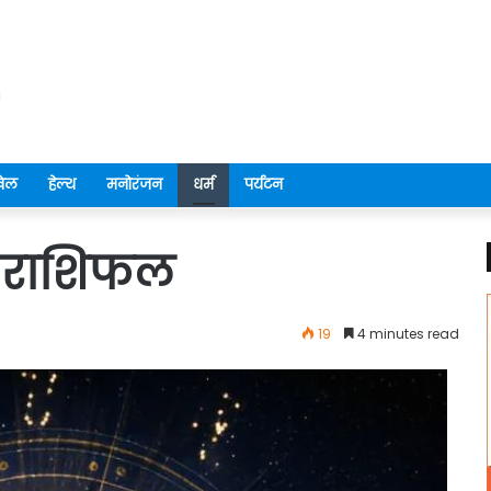
ेल
हेल्थ
मनोरंजन
धर्म
पर्यटन
ा राशिफल
19
4 minutes read