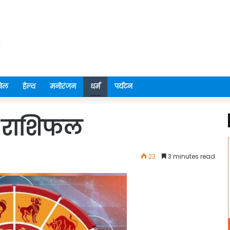
ेल
हेल्थ
मनोरंजन
धर्म
पर्यटन
ा राशिफल
23
3 minutes read