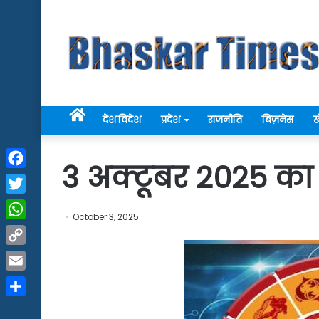
Home
देश विदेश
प्रदेश
राजनीति
बिज़नेस
ख
3 अक्टूबर 2025 क
Facebook
Twitter
October 3, 2025
WhatsApp
Copy
Link
Email
Share