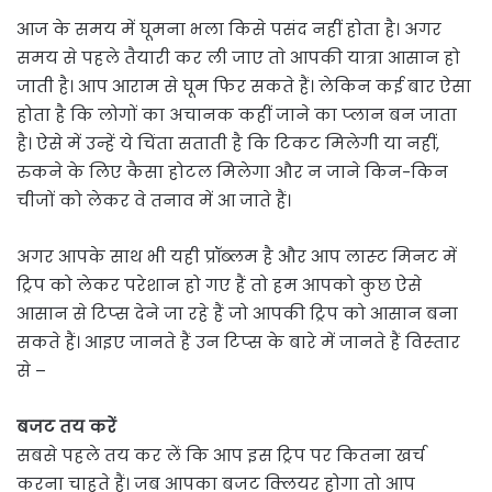
आज के समय में घूमना भला क‍िसे पसंद नहीं होता है। अगर
समय से पहले तैयारी कर ली जाए ताे आपकी यात्रा आसान हो
जाती है। आप आराम से घूम फ‍िर सकते हैं। लेक‍िन कई बार ऐसा
होता है क‍ि लोगों का अचानक कहीं जाने का प्‍लान बन जाता
है। ऐसे में उन्‍हें ये च‍िंता सताती है क‍ि ट‍िकट म‍िलेगी या नहीं,
रुकने के ल‍िए कैसा होटल म‍िलेगा और न जाने क‍िन-क‍िन
चीजों को लेकर वे तनाव में आ जाते हैं।
अगर आपके साथ भी यही प्रॉब्‍लम है और आप लास्‍ट म‍िनट में
ट्र‍िप को लेकर परेशान हो गए हैं तो हम आपको कुछ ऐसे
आसान से ट‍िप्‍स देने जा रहे हैं जो आपकी ट्र‍िप को आसान बना
सकते हैं। आइए जानते हैं उन ट‍िप्‍स के बारे में जानते हैं व‍िस्‍तार
से –
बजट तय करें
सबसे पहले तय कर लें कि आप इस ट्र‍िप पर कितना खर्च
करना चाहते हैं। जब आपका बजट क्‍ल‍ियर होगा तो आप