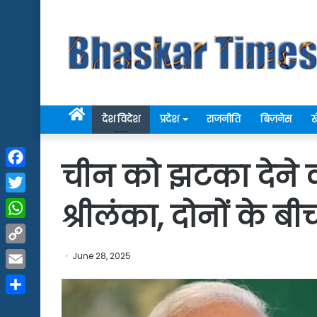
Home
देश विदेश
प्रदेश
राजनीति
बिज़नेस
ख
चीन को झटका देने क
Facebook
Twitter
श्रीलंका, दोनों के बी
WhatsApp
Copy
June 28, 2025
Link
Email
Share