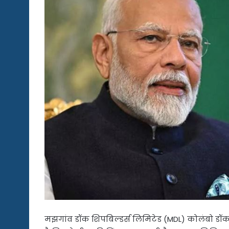
मझगांव डॉक शिपबिल्डर्स लिमिटेड (MDL) कोलंबो डॉकय