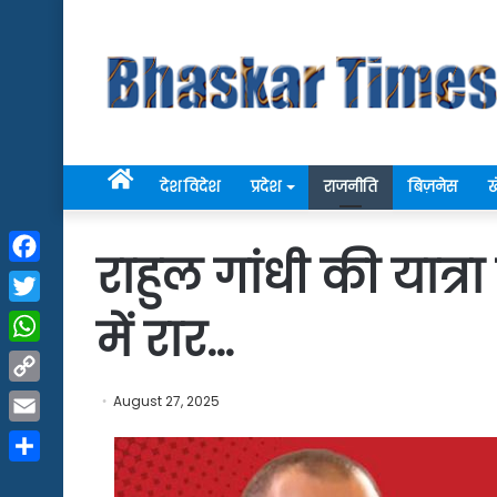
Home
देश विदेश
प्रदेश
राजनीति
बिज़नेस
ख
राहुल गांधी की यात्र
Facebook
Twitter
में रार…
WhatsApp
Copy
August 27, 2025
Link
Email
Share